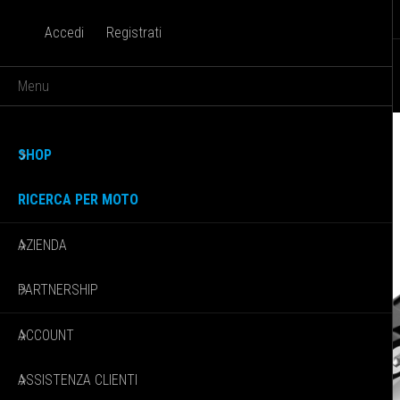
Accedi
Registrati
HOME
SHOP
Menu
Home
Leve freno e frizione
Kit
PCL014N-PEL001B
SHOP
RICERCA PER MOTO
AZIENDA
PARTNERSHIP
ACCOUNT
ASSISTENZA CLIENTI