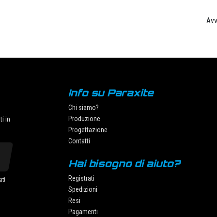
SPAGNA - 15,00 €
Avv
SVEZIA - 15,00 €
UNGHERIA - 15,00 €
Info su Paraxite
Chi siamo?
Produzione
i in
Progettazione
Contatti
Hai bisogno di aiuto?
Registrati
ati
Spedizioni
Resi
Pagamenti