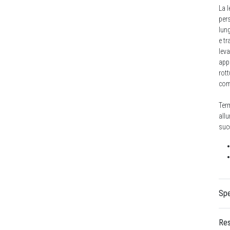
La l
LUSSEMBURGO - 15,00 €
pers
lung
MALTA - 30,00 €
e tr
leva
appo
PAESI BASSI - 15,00 €
rott
comp
POLONIA - 15,00 €
Term
PORTOGALLO - 15,00 €
all
suc
REPUBBLICA CECA - 15,00 €
ROMANIA - 15,00 €
Spe
SLOVACCHIA - 15,00 €
SLOVENIA - 15,00 €
Res