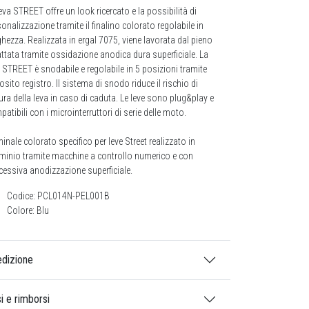
eva STREET offre un look ricercato e la possibilità di
onalizzazione tramite il finalino colorato regolabile in
hezza. Realizzata in ergal 7075, viene lavorata dal pieno
attata tramite ossidazione anodica dura superficiale. La
 STREET è snodabile e regolabile in 5 posizioni tramite
sito registro. Il sistema di snodo riduce il rischio di
ura della leva in caso di caduta. Le leve sono plug&play e
atibili con i microinterruttori di serie delle moto.
inale colorato specifico per leve Street realizzato in
uminio tramite macchine a controllo numerico e con
cessiva anodizzazione superficiale.
Codice: PCL014N-PEL001B
Colore: Blu
dizione
i e rimborsi