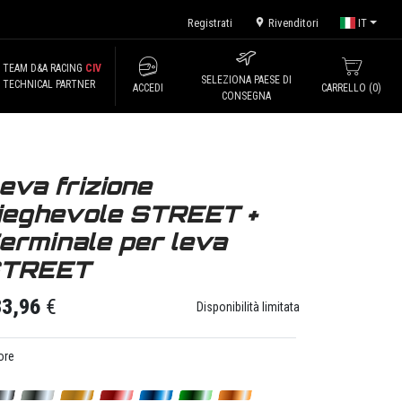
Registrati
Rivenditori
IT
TEAM D&A RACING
CIV
SELEZIONA PAESE DI
TECHNICAL PARTNER
ACCEDI
CARRELLO (
0
)
CONSEGNA
eva frizione
ieghevole STREET +
erminale per leva
TREET
33,96
€
Disponibilità limitata
ore